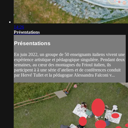
14:26
Présentations
Présentations
En juin 2022, un groupe de 50 enseignants italiens vivent une
expérience artistique et pédagogique singulière. Pendant deux
semaines, au cœur des montagnes du Frioul italien, ils
participent à à une série d’ateliers et de conférences conduit
par Hervé Tullet et la pédagogue Alessandra Falconi v...